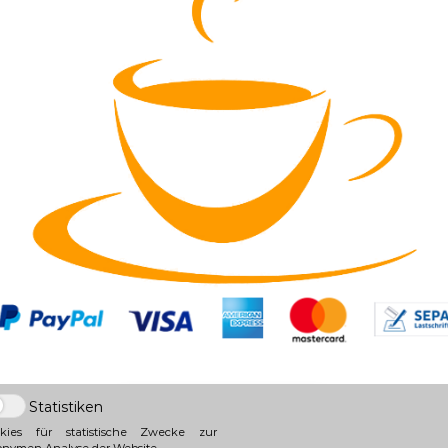
Statistiken
okies für statistische Zwecke zur
nymen Analyse der Website